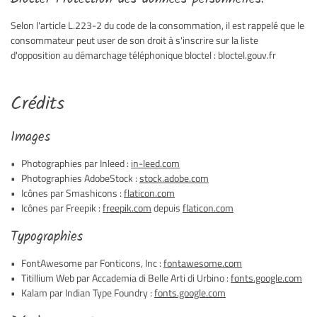
Selon l'article L.223-2 du code de la consommation, il est rappelé que le
consommateur peut user de son droit à s'inscrire sur la liste
d'opposition au démarchage téléphonique bloctel : bloctel.gouv.fr
Une question 
Crédits
Accueil
05 49 43 38 8
Images
La boutique
Photographies par Inleed :
in-leed.com
es événements
Photographies AdobeStock :
stock.adobe.com
Icônes par Smashicons :
flaticon.com
Images
Icônes par Freepik :
freepik.com
depuis
flaticon.com
Rejoignez-nous
Avis
Typographies
Actualités
FontAwesome par Fonticons, Inc :
fontawesome.com
Titillium Web par Accademia di Belle Arti di Urbino :
fonts.google.com
Contact
Restez infor
Kalam par Indian Type Foundry :
fonts.google.com