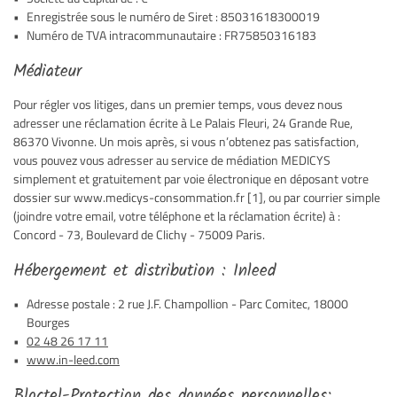
Enregistrée sous le numéro de Siret : 85031618300019
Numéro de TVA intracommunautaire : FR75850316183
Médiateur
En cochant cette case, vous consentez à recevoir nos propositions commerciales à
l'adresse email indiqué ci-dessus. Vous pouvez vous désinscrire à tout moment en
Pour régler vos litiges, dans un premier temps, vous devez nous
utilisant
le formulaire de désinscription
.
adresser une réclamation écrite à Le Palais Fleuri, 24 Grande Rue,
86370 Vivonne. Un mois après, si vous n’obtenez pas satisfaction,
INSCRIPTION
vous pouvez vous adresser au service de médiation MEDICYS
simplement et gratuitement par voie électronique en déposant votre
dossier sur www.medicys-consommation.fr [1], ou par courrier simple
(joindre votre email, votre téléphone et la réclamation écrite) à :
Concord - 73, Boulevard de Clichy - 75009 Paris.
Hébergement et distribution : Inleed
Adresse postale : 2 rue J.F. Champollion - Parc Comitec, 18000
Bourges
02 48 26 17 11
www.in-leed.com
Bloctel-Protection des données personnelles: