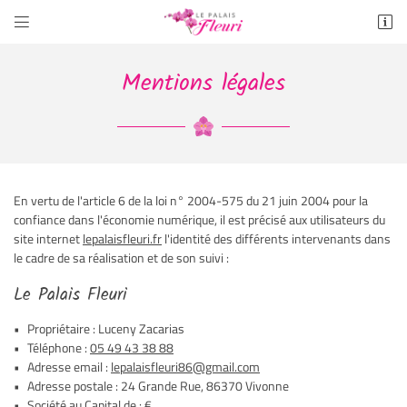


24 Grande Rue
86370 Vivonne
Mentions légales
05 49 43 38 88
En vertu de l'article 6 de la loi n° 2004-575 du 21 juin 2004 pour la
confiance dans l'économie numérique, il est précisé aux utilisateurs du
site internet
lepalaisfleuri.fr
l'identité des différents intervenants dans
le cadre de sa réalisation et de son suivi :
Adresse email de réception

Le Palais Fleuri
Propriétaire : Luceny Zacarias
Recopier le code ci-contre

Téléphone :
05 49 43 38 88
Adresse email :
Rafraîchir le captcha

Adresse postale : 24 Grande Rue, 86370 Vivonne
Société au Capital de : €