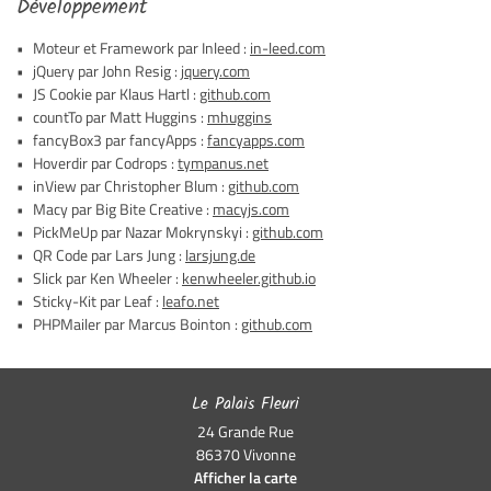
Développement
INSCRIPTION NEWSLE
Moteur et Framework par Inleed :
in-leed.com
jQuery par John Resig :
jquery.com
JS Cookie par Klaus Hartl :
github.com
countTo par Matt Huggins :
mhuggins
fancyBox3 par fancyApps :
fancyapps.com
Hoverdir par Codrops :
tympanus.net
inView par Christopher Blum :
github.com
Macy par Big Bite Creative :
macyjs.com
PickMeUp par Nazar Mokrynskyi :
github.com
QR Code par Lars Jung :
larsjung.de
Slick par Ken Wheeler :
kenwheeler.github.io
Sticky-Kit par Leaf :
leafo.net
PHPMailer par Marcus Bointon :
github.com
Le Palais Fleuri
24 Grande Rue
86370 Vivonne
Afficher la carte